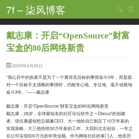
7f – 柒风博客
搜索
首页
戴志康：开启“OpenSource”财富
软件·技术
宝盒的80后网络新贵
手机·数码
科技·探索
2009年4月26日
观点·讨论
“我心目中的执着不是为了一个看得见目标的事情奋斗3年，而是面
对一个目标不太清晰的事情时，仍能专心地、专注地、毫不动摇地
其他
奋斗3年。”——戴志康
娱乐
戴志康：开启“OpenSource”财富宝盒的80后网络新贵
戴志康，28岁，全球最知名的社区论坛软件之一Discuz!的创建
关于
者。现任康盛创想总裁兼CEO。大一他给自己制定了10万年薪的
实现策略、大三他拒绝30万年薪的工作、大四到北京创业，一年之
后公司实现500万元的年营业额。作为网络社区的掌门人，他亲历