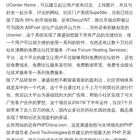
UCenter Home，可以建立起让用户发布日志、上传图片，并且与
好友一起分享、讨论的网站。社区门户系统SupeSite，当前已经占
据了国内 95% 的市场份额。还有Discuz!NT，推出市场后即被认
可为国内 ASP.net 论坛产品的开山力作……另外还有积极创意的
Ucenter，这个系统实现了康盛创想旗下所有产品的无缝结合，使
一个用户可以很方便的使用一系列的软件。当然还有让数十万社区
站长沸腾的免费论坛托管服务（Free Forum Hosting Services）
平台，这个平台的建立让用户不仅能够用到免费的论坛软件，还包
括免费域名、免费论坛服务器空间、免费数据带宽、免费专业级论
坛技术服务等一系列免费服务。
除了产品研发外，康盛创想不断探索着新的盈利点，社区营销体系
就是其中的一个代表。这个平台通过对上千上万个同类社区进行打
包，然后以大平台为基础找到大的广告商，帮助小社区实现了与大
广告客户合作的梦想。这个项目从2007年下半年运作，仅仅7个月
就带来了近八百万的收入，国内众多社区的站长因此收益。戴志康
实现了帮助社区实现盈利的承诺。
众所周知的还有PHPChina.com，这是康盛创想与全球领先的PHP
技术领导者 Zend Technologies合作建立的中国最大的 PHP 开源
技术社区，现在已经成为中国 PHP 和开源领域公认的一面旗帜。