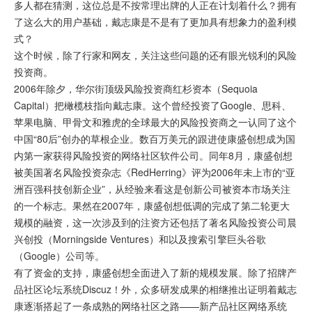
多人都在猜测，这位总是不按常理出牌的人正在计划着什么？拥有
了这么大的用户基础，戴志康是不是有了更加具有想象力的盈利模
式？
这个时候，除了行家和网友，关注这些问题的还有眼光锐利的风险
投资商。
2006年除夕，华尔街顶级风险投资商红杉资本（Sequoia
Capital）把橄榄枝指向戴志康。这个曾经投资了Google、思科、
苹果电脑、甲骨文和雅虎的全球最大的风险投资商之一认同了这个
中国“80后”创办的草根企业。数百万美元的跟进使康盛创想成为国
内第一家获得风险投资的网络社区软件公司。同年8月，康盛创想
被美国著名风险投资杂志《RedHerring》评为2006年未上市的“亚
洲百强科技创新企业”，从经验来看这是创新公司被资本市场关注
的一个标志。果然在2007年，康盛创想低调的完成了第二轮更大
规模的融资，这一次涉及到的注资方还包括了著名风险投资公司晨
兴创投（Morningside Ventures）和以及搜索引擎巨头谷歌
（Google）公司等。
有了资金的支持，康盛创想全面进入了新的规模发展。除了招牌产
品社区论坛系统Discuz！外，众多研发成果的相继推出证明着戴志
康逐渐搭起了一条成熟的网络社区之路——新产品社区网络系统