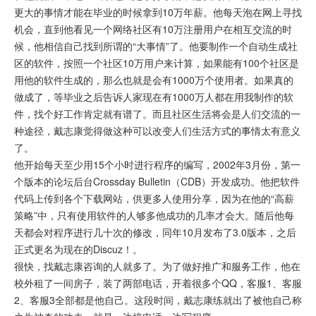
更大的事情才能在毕业的时候拿到10万年薪。他每天泡在网上寻找
机会，直到他看见一个网络社区有10万注册用户在相互交流的时
候，他相信自己找到所谓的“大事情”了。他要制作一个自动生成社
区的软件，按照一个社区10万用户来计算，如果能有100个社区是
用他的软件生成的，那么也就是会有1000万个使用者。如果真的
做成了，等毕业之后告诉人家现在有1000万人都在用我制作的软
件，找个好工作肯定就有谱了。而且社区生活将会是人们交流的一
种途径，戴志康觉得做这种可以改变人们生活方式的事情太有意义
了。
他开始每天至少用15个小时进行程序的编写，2002年3月份，第一
个版本的论坛后台Crossday Bulletin（CDB）开发成功。他把软件
代码上传到各个下载网站，供更多人使用分享，因为在他的“高薪
策略”中，只有使用软件的人够多他成功的几率才会大。随后他每
天都会对程序进行几十次的修改，同年10月发布了3.0版本，之后
正式更名为现在的Discuz！。
很快，找戴志康咨询的人就多了。为了做好推广和服务工作，他在
校外租了一间房子，装了两部电话，开着很多个QQ，客服1、客服
2、客服3全部都是他自己。这段时间，戴志康练就出了被他自己称