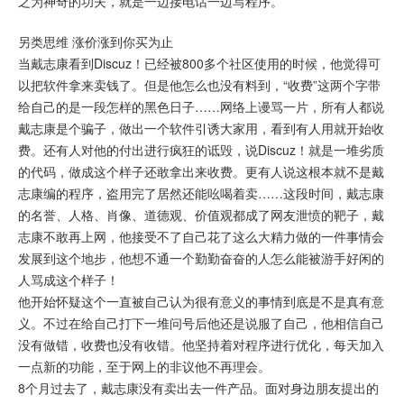
之为神奇的功夫，就是一边接电话一边写程序。
另类思维 涨价涨到你买为止
当戴志康看到Discuz！已经被800多个社区使用的时候，他觉得可
以把软件拿来卖钱了。但是他怎么也没有料到，“收费”这两个字带
给自己的是一段怎样的黑色日子……网络上谩骂一片，所有人都说
戴志康是个骗子，做出一个软件引诱大家用，看到有人用就开始收
费。还有人对他的付出进行疯狂的诋毁，说Discuz！就是一堆劣质
的代码，做成这个样子还敢拿出来收费。更有人说这根本就不是戴
志康编的程序，盗用完了居然还能吆喝着卖……这段时间，戴志康
的名誉、人格、肖像、道德观、价值观都成了网友泄愤的靶子，戴
志康不敢再上网，他接受不了自己花了这么大精力做的一件事情会
发展到这个地步，他想不通一个勤勤奋奋的人怎么能被游手好闲的
人骂成这个样子！
他开始怀疑这个一直被自己认为很有意义的事情到底是不是真有意
义。不过在给自己打下一堆问号后他还是说服了自己，他相信自己
没有做错，收费也没有收错。他坚持着对程序进行优化，每天加入
一点新的功能，至于网上的非议他不再理会。
8个月过去了，戴志康没有卖出去一件产品。面对身边朋友提出的