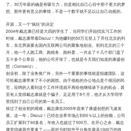
了。30万年薪的确是有吸引力，但是相比自己心目中那个更大的梦
想、那件更有意义的事情，不是一个数字就不足以让自己动摇的。
开源，又一个“疯狂”的决定
2004年戴志康已经是大四的学生了，当同学们开始找实习工作的
时候，戴志康带着Discuz！为他赚到的50万元登上了开往北京的列
车，东北男孩要去国内互联网公司的聚集地创业。初到北京的三个
月，他一个人跑工商、跑税务、跑科委，一共走了十几个部门盖了
五十多个公章后，他的公司开张了，也就是今天我们知道的康盛创
想（Comsenz）。
创业初，除了业务推广外，另外一个重要的事情就是组建团队，这
可给戴志康带来了不小的困扰。由于他租的办公地点是个很旧的民
宅，应聘的人看到这个工作环境就不再给他继续谈下去的机会，甚
至有人觉得戴志康就是个骗子。足足用了8个月，他才从大学同学
里找到了自己公司的第一名员工。
挨过了创业初的艰难，戴志康在2005年迎来了康盛创想的飞速发
展。这一年，Discuz！已经在业界市场占到50％以上的份额，公司
员工扩展到了60多名，年收入也超过了500万。在开心之余，戴志
康觉得难题也要来了——面对当时软件平台每年最高1000万的收