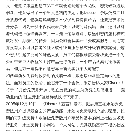
入，他觉得康盛创想在第二年就会碰到这个天花板，想突破就必须
创新。他又做出了一个出人意料的决定，把Discuz！予以免费并且
开放源代码。也就是说戴志康不仅仅免费提供产品，还要把技术公
开分享，因为开源不仅代表着广众可以访问源代码，而且还可以对
源代码进行编译再发布。一旦走上这条道路，康盛创想的盈利模式
就将发生颠覆性的转变，因为公司会从卖产品变成卖服务，而之前
并没有太多可以参考的社区软件业向服务模式升级的成功案例。这
个想法引起了公司的轩然大波，员工们都很难接受老板要把一个为
公司带来巨大收益的主打产品进行免费，一个产品从卖到送很容
易，但是万一送得不如意想再重新去卖就不太可能了！
和两年前从免费到收费时的执着一样，戴志康非常坚定自己的想
法。面对员工的议论，他召开了一个会议，果断告诉大家Discuz！
将于12月份免费并开源，现在要做的就是为免费之后做准备……轰
动业内的“社区开源”就这样被执行下来了。
2005年12月12日，《Discuz！宣言》发布。戴志康宣布永远为免
费版用户提供最全面的产品功能！永远向免费版用户提供稳定、长
期的可升级支持！永远让免费版用户享受到基本的网上社区技术支
持服务！永远支持中小网站、个人网站，尤其鼓励基于草根的社区