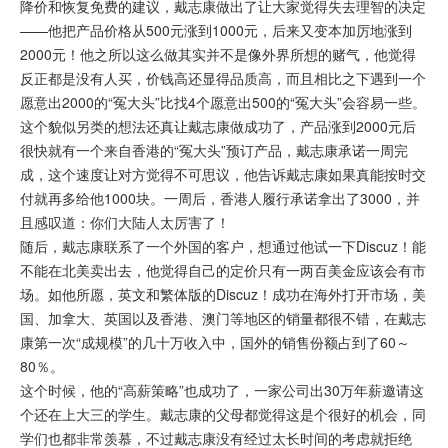
降价和恢复免费的建议，戴志康做出了让大家觉得失去理智的决定
——他把产品价格从500元涨到1000元，后来又变本加厉地涨到
2000元！他之所以这么做其实并不是像外界所想的赌气，他觉得
反正都是没有人买，价钱高还显得品质高，而且相比之下遇到一个
愿意出2000的“冤大头”比找4个愿意出500的“冤大头”会容易一些。
这个貌似另类的想法还真让戴志康做成功了，产品涨到2000元后
很快就有一个来自香港的“冤大头”预订产品，戴志康承诺一周完
成，这个速度让对方觉得不可思议，他告诉戴志康如果真能按时交
付就再多给他1000块。一周后，香港人履行承诺拿出了3000，并
且感叹道：你们大陆人太厉害了！
随后，戴志康联系了一个外国的客户，想通过他试一下Discuz！能
不能在北美卖出去，他觉得自己的定价只有一两百美金应该会有市
场。如他所愿，英文和繁体版的Discuz！成功在海外打开市场，美
国、加拿大、英国以及香港、澳门等地区的销量都很不错，在戴志
康第一次“成规模”的几十万收入中，国外的销售份额占到了60～
80％。
这个时候，他的“高薪策略”也成功了，一家公司出30万年薪邀请这
个还在上大三的学生。戴志康的父母都觉得这是个很好的机会，同
学们也都非常羡慕，不过戴志康没有经过太长时间的考虑就拒绝