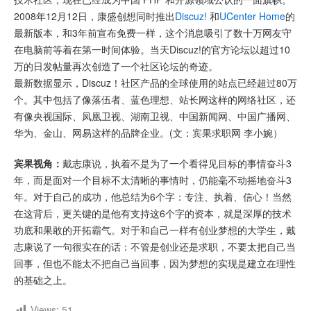
2008年12月12日，康盛创想同时推出
Discuz!
和
UCenter Home
的
最新版本，和3年前宣布免费一样，这个消息吸引了数十万网友守
在电脑前等着在第一时间体验。当天Discuz!的官方论坛以超过10
万的日发帖量再次创造了一个社区论坛的奇迹。
最新数据显示，Discuz！社区产品的全球使用的站点已经超过80万
个。其中包括了像落伍者、蓝色理想、站长网这样的网络社区，还
有像央视国际、凤凰卫视、湖南卫视、中国新闻网、中国广播网、
华为、金山、网易这样的品牌企业。(文：宾果求职网 李小婉）
宾果视角：
戴志康说，执着不是为了一个看得见目标的事情奋斗3
年，而是面对一个目标不太清晰的事情时，仍能毫不动摇地奋斗3
年。对于自己的成功，他总结为6个字：专注、执着、信心！当然
在这背后，更关键的是他有支持这6个字的资本，就是深厚的技术
功底和果敢的开拓霸气。对于和自己一样有创业梦想的大学生，戴
志康说了一句很实在的话：不管是创业还是求职，不要太把自己当
回事，但也不能太不把自己当回事，因为梦想的实现是建立在理性
的基础之上。
Views:
51