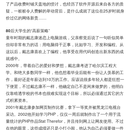
了产品收费时铺天盖地的愤讨，也经历了软件开源后来自各方的质
疑，一桩桩令人费解的举动背后，是什么成就了这位在25岁时就身
价过亿的网络新贵……
80
后大学生的“高薪策略”
童年时期的戴志康迷恋上电脑游戏，父亲察觉后说了一句听似简单
但却非常有力的话：用电脑得干正事，比如学习、开发和编程。从
这以后，戴志康喜欢上了编程，他享受在用代码创造出新东西的成
就感中。
2000年，带着自己的爱好和梦想，戴志康考进了哈尔滨工程大
学。和绝大多数同学一样，他也想着毕业后能有一份让人羡慕的工
作，最好还是年薪达到10万的工作。应该说很多年轻人都是狂想一
下便罢，不过戴志康不一样，他确定自己不是闲来做梦的，他明白
仅靠啃透学校的书本也很难实现这个目标，所以必须通过其它的方
式积累资本。
2001年戴志康参加网页制作比赛，拿下一等奖并被黑龙江电视台
采访。2002他开始学习PHP，仅仅一周后就制作出了一个用于流
量统计的PHP作品Stat Therefor，并且传到网上让网友使用。不过
在他的眼里，这些成绩还只是小打小闹，他认为自己必须要做一件