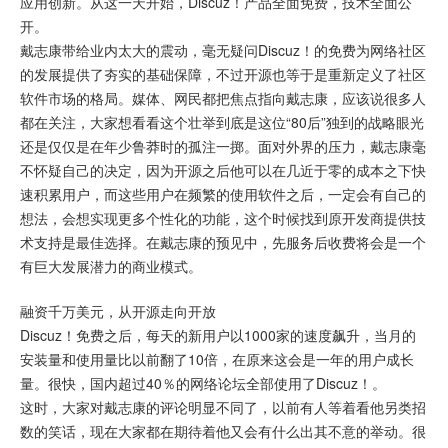
应用创新。从这一天开始，Discuz！产品全面免费，技术全面公
开。
戴志康带给业内太大的震动，毫无疑问Discuz！的免费为网络社区
的发展提供了夯实的基础保障，不过开源也等于是重新定义了社区
软件市场的格局。媒体、网民都把焦点指向戴志康，应该说很多人
都在关注，大家想看看这个壮举到底是这位“80后”独到的战略眼光
还是仅仅是在年少鲁莽时的孤注一掷。面对外界的压力，戴志康毫
不怀疑自己的决定，因为开源之后他可以在几近于零的成本之下快
速积累用户，而这些用户在频繁的使用软件之后，一定会有自己的
想法，会想实现更多个性化的功能，这个时候找到原开发商提供技
术支持是最佳选择。在戴志康的预见中，先服务后收费将会是一个
有巨大发展潜力的商业模式。
融资千万美元，从开源走向开放
Discuz！免费之后，每天的新用户以1000家的速度飙升，当月的
安装量和使用量比以前翻了10倍，在原来这会是一年的用户成长
量。很快，国内超过40％的网络论坛全部使用了Discuz！。
这时，大家对戴志康的评论明显不同了，以前有人等着看他另类招
数的笑话，现在大家都在期待着他又会有什么出其不意的举动。很