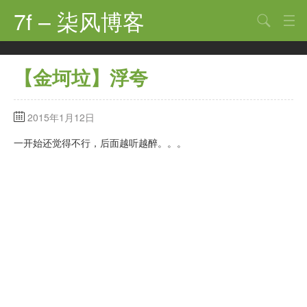
7f – 柒风博客
搜索
首页
【金坷垃】浮夸
软件·技术
手机·数码
2015年1月12日
科技·探索
一开始还觉得不行，后面越听越醉。。。
观点·讨论
其他
娱乐
关于