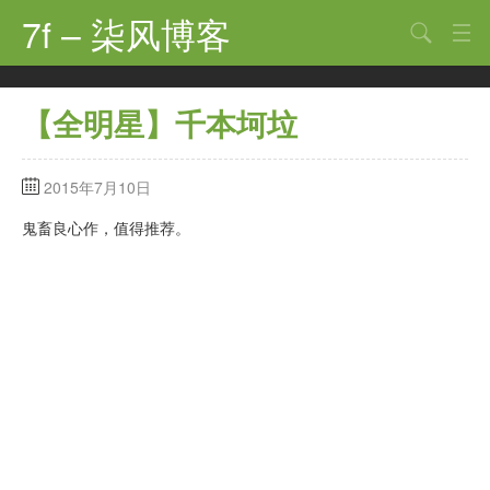
7f – 柒风博客
搜索
首页
【全明星】千本坷垃
软件·技术
手机·数码
2015年7月10日
科技·探索
鬼畜良心作，值得推荐。
观点·讨论
其他
娱乐
关于