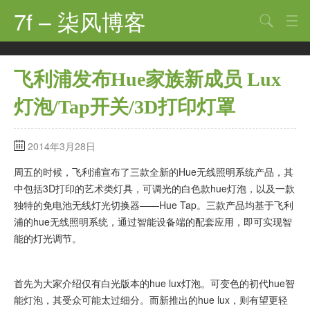
7f – 柒风博客
搜索
首页
飞利浦发布Hue家族新成员 Lux
软件·技术
灯泡/Tap开关/3D打印灯罩
手机·数码
科技·探索
2014年3月28日
观点·讨论
周五的时候，飞利浦宣布了三款全新的Hue无线照明系统产品，其
中包括3D打印的艺术类灯具，可调光的白色款hue灯泡，以及一款
其他
独特的免电池无线灯光切换器——Hue Tap。三款产品均基于飞利
浦的hue无线照明系统，通过智能设备端的配套应用，即可实现智
娱乐
能的灯光调节。
关于
首先为大家介绍仅有白光版本的hue lux灯泡。可变色的初代hue智
能灯泡，其受众可能太过细分。而新推出的hue lux，则有望更轻