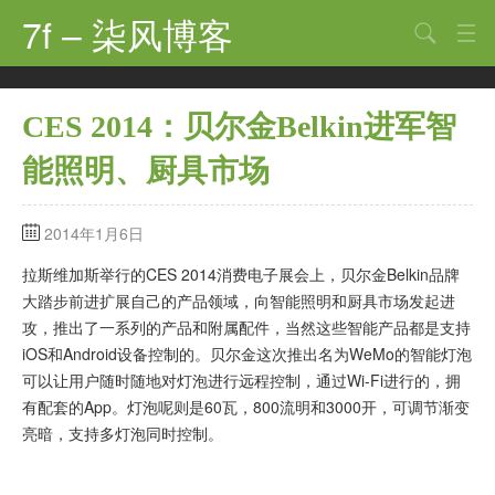
7f – 柒风博客
搜索
首页
CES 2014：贝尔金Belkin进军智
软件·技术
能照明、厨具市场
手机·数码
科技·探索
2014年1月6日
观点·讨论
拉斯维加斯举行的CES 2014消费电子展会上，贝尔金Belkin品牌
大踏步前进扩展自己的产品领域，向智能照明和厨具市场发起进
其他
攻，推出了一系列的产品和附属配件，当然这些智能产品都是支持
iOS和Android设备控制的。贝尔金这次推出名为WeMo的智能灯泡
娱乐
可以让用户随时随地对灯泡进行远程控制，通过Wi-Fi进行的，拥
关于
有配套的App。灯泡呢则是60瓦，800流明和3000开，可调节渐变
亮暗，支持多灯泡同时控制。