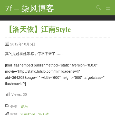
7f – 柒风博客
搜索
首页
【洛天依】江南Style
软件·技术
手机·数码
2012年10月5日
科技·探索
真的是越看越带感，停不下来了……
观点·讨论
[kml_flashembed publishmethod=”static” fversion=”8.0.0″
movie=”http://static.hdslb.com/miniloader.swf?
其他
aid=364208&page=1″ width=”600″ height=”500″ targetclass=”
flashmovie”/]
娱乐
关于
Views:
30
分类 :
娱乐
标签 :
江南style
,
洛天依