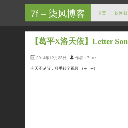
7f – 柒风博客
首页
软件·
【葛平X洛天依】Letter So
2014年12月25日
作者：7forz
今天圣诞节，顺手转个视频 （┬＿┬）