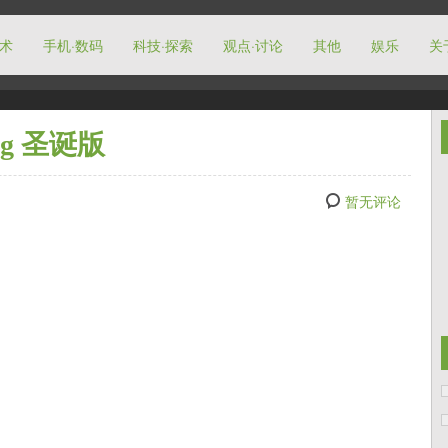
技术
手机·数码
科技·探索
观点·讨论
其他
娱乐
关
ng 圣诞版
暂无评论