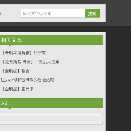
于
搜索
相关文章
【全明星鬼畜剧】功守道
【鬼畜斯基·粤语】：皇后大道东
【全明星】稻香
磁力小球和玻璃珠的冒险旅程
【全明星】霍元甲
Ad: