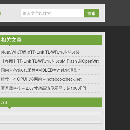
于
搜索
相关文章
外加5V电压驱动TP-Link TL-WR710N的改装
【多图】TP-Link TL-WR710N 改8M Flash 刷OpenWrt
国内首条第6代柔性AMOLED生产线实现量产
推荐一个GPU比较网站 – notebookcheck.net
夏普黑科技 – 2.87寸超高清显示屏：超1000PPI
Ad: