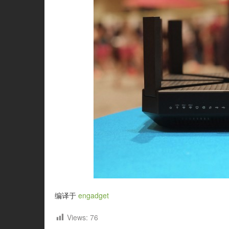
编译于
engadget
Views:
76