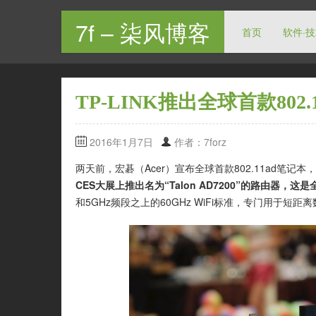
7f – 柒风博客
首页
软件·
TP-LINK推出全球首款802.
2016年1月7日
作者：7forz
两天前，宏碁（Acer）宣布全球首款802.11ad笔记
CES大展上推出名为“Talon AD7200”的路由器，这是
和5GHz频段之上的60GHz WiFi标准，专门用于短距