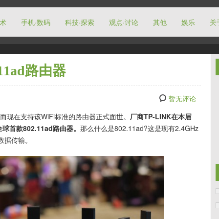
技术
手机·数码
科技·探索
观点·讨论
其他
娱乐
关
11ad路由器
暂无评论
本，而现在支持该WiFi标准的路由器正式面世。
厂商TP-LINK在本届
全球首款802.11ad路由器。
那么什么是802.11ad?这是现有2.4GHz
离数据传输。