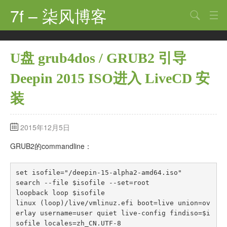
7f – 柒风博客
搜索
首页
U盘 grub4dos / GRUB2 引导
软件·技术
Deepin 2015 ISO进入 LiveCD 安
手机·数码
装
科技·探索
观点·讨论
2015年12月5日
其他
GRUB2的commandline：
娱乐
set isofile="/deepin-15-alpha2-amd64.iso"

search --file $isofile --set=root

关于
loopback loop $isofile

linux (loop)/live/vmlinuz.efi boot=live union=ov
erlay username=user quiet live-config findiso=$i
sofile locales=zh_CN.UTF-8
