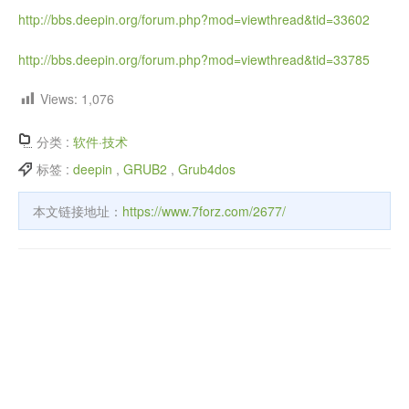
http://bbs.deepin.org/forum.php?mod=viewthread&tid=33602
http://bbs.deepin.org/forum.php?mod=viewthread&tid=33785
Views:
1,076
分类 :
软件·技术
标签 :
deepin
,
GRUB2
,
Grub4dos
本文链接地址：
https://www.7forz.com/2677/