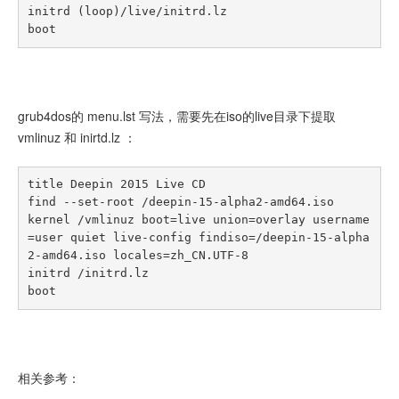
initrd (loop)/live/initrd.lz

boot
grub4dos的 menu.lst 写法，需要先在iso的live目录下提取
vmlinuz 和 inirtd.lz ：
title Deepin 2015 Live CD

find --set-root /deepin-15-alpha2-amd64.iso

kernel /vmlinuz boot=live union=overlay username
=user quiet live-config findiso=/deepin-15-alpha
2-amd64.iso locales=zh_CN.UTF-8

initrd /initrd.lz

boot
相关参考：