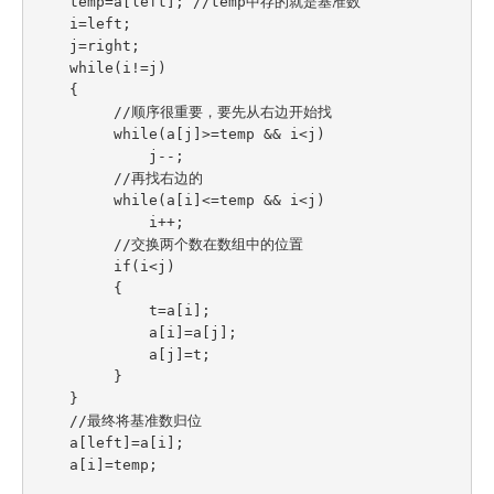
    temp=a[left]; //temp中存的就是基准数

    i=left;

    j=right;

    while(i!=j)

    {

         //顺序很重要，要先从右边开始找

         while(a[j]>=temp && i<j)

             j--;

         //再找右边的

         while(a[i]<=temp && i<j)

             i++;

         //交换两个数在数组中的位置

         if(i<j)

         {

             t=a[i];

             a[i]=a[j];

             a[j]=t;

         }

    }

    //最终将基准数归位

    a[left]=a[i];

    a[i]=temp;
