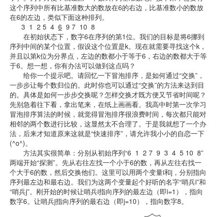
这个序列中所有比基准数大的数放在6的右边，比基准数小的数放
在6的左边，类似下面这种排列。
3 1 2 5 4
6
9 7 10 8
在初始状态下，数字6在序列的第1位。我们的目标是将6挪到
序列中间的某个位置，假设这个位置是k。现在就需要寻找这个k，
并且以第k位为分界点，左边的数都小于等于6，右边的数都大于等
于6。想一想，你有办法可以做到这点吗？
给你一个提示吧。请回忆一下冒泡排序，是如何通过“交换”，
一步步让每个数归位的。此时你也可以通过“交换”的方法来达到目
的。具体是如何一步步交换呢？怎样交换才既方便又节省时间呢？
先别急着往下看，拿出笔来，在纸上画画看。我高中时第一次学习
冒泡排序算法的时候，就觉得冒泡排序很浪费时间，每次都只能对
相邻的两个数进行比较，这显然太不合理了。于是我就想了一个办
法，后来才知道原来这就是“快速排序”，请允许我小小的自恋一下
(^o^)。
方法其实很简单：分别从初始序列“6 1 2 7 9 3 4 5 10 8”
两端开始“探测”。先从右往左找一个小于6的数，再从左往右找一
个大于6的数，然后交换他们。这里可以用两个变量i和j，分别指向
序列最左边和最右边。我们为这两个变量起个好听的名字“哨兵i”和
“哨兵j”。刚开始的时候让哨兵i指向序列的最左边（即i=1），指向
数字6。让哨兵j指向序列的最右边（即j=10），指向数字8。