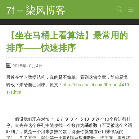
7f – 柒风博客
搜索
首页
【坐在马桶上看算法】最常用的
软件·技术
排序——快速排序
手机·数码
科技·探索
2015年10月4日
观点·讨论
最近在学习数据结构，真的是不简单。看到这篇文章，简单易懂，
转载下来给自己回味。原文：
http://bbs.ahalei.com/thread-4419-
其他
1-1.html
娱乐
关于
假设我们现在对“6 1 2 7 9 3 4 5 10 8”这个10个数进行排
序。首先在这个序列中随便找一个数作为
基准数
（不要被这个名词
吓到了，就是一个用来参照的数，待会你就知道它用来做啥的
了）。为了方便，就让第一个数6作为基准数吧。接下来，需要将