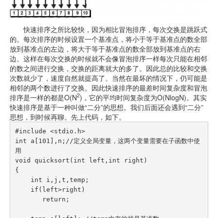
快速排序之所比较快，因为相比冒泡排序，每次交换是跳跃式
的。每次排序的时候设置一个基准点，将小于等于基准点的数全部
放到基准点的左边，将大于等于基准点的数全部放到基准点的右
边。这样在每次交换的时候就不会像冒泡排序一样每次只能在相邻
的数之间进行交换，交换的距离就大的多了。因此总的比较和交换
次数就少了，速度自然就提高了。当然在最坏的情况下，仍可能是
相邻的两个数进行了交换。因此快速排序的最差时间复杂度和冒泡
2
排序是一样的都是O(N
)，它的平均时间复杂度为O(NlogN)。其实
快速排序是基于一种叫做“二分”的思想。我们后面还会遇到“二分”
思想，到时候再聊。先上代码，如下。
#include <stdio.h>

int a[101],n;//定义全局变量，这两个变量需要在子函数中使
用

void quicksort(int left,int right)

{

    int i,j,t,temp;

    if(left>right)

       return;
