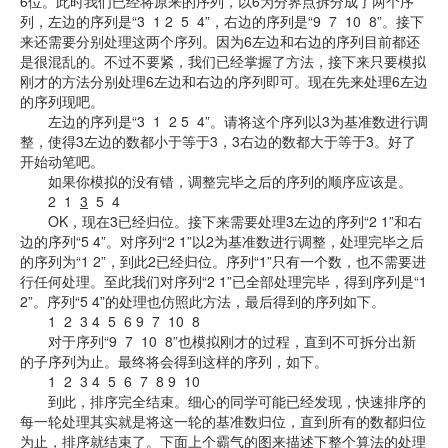
6位。此时我们已经将原来的序列，以6为分界点拆分成了两个序
列，左边的序列是“3 1 2 5 4”，右边的序列是“9 7 10 8”。接下
来还需要分别处理这两个序列。因为6左边和右边的序列目前都还
是很混乱的。不过不要紧，我们已经掌握了方法，接下来只要模拟
刚才的方法分别处理6左边和右边的序列即可。现在先来处理6左边
的序列现吧。
左边的序列是“3 1 2 5 4”。请将这个序列以3为基准数进行调
整，使得3左边的数都小于等于3，3右边的数都大于等于3。好了
开始动笔吧。
如果你模拟的没有错，调整完毕之后的序列的顺序应该是。
2 1
3
5 4
OK，现在3已经归位。接下来需要处理3左边的序列“2 1”和右
边的序列“5 4”。对序列“2 1”以2为基准数进行调整，处理完毕之后
的序列为“1 2”，到此2已经归位。序列“1”只有一个数，也不需要进
行任何处理。至此我们对序列“2 1”已全部处理完毕，得到序列是“1
2”。序列“5 4”的处理也仿照此方法，最后得到的序列如下。
1 2 3 4 5 6 9 7 10 8
对于序列“9 7 10 8”也模拟刚才的过程，直到不可拆分出新
的子序列为止。最终将会得到这样的序列，如下。
1 2 3 4 5 6 7 8 9 10
到此，排序完全结束。细心的同学可能已经发现，快速排序的
每一轮处理其实就是将这一轮的基准数归位，直到所有的数都归位
为止，排序就结束了。下面上个霸气的图来描述下整个算法的处理