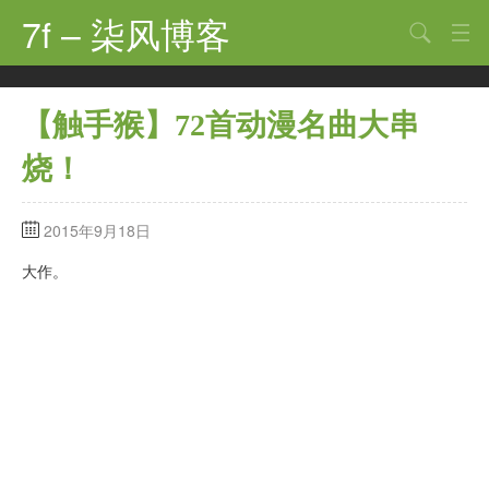
7f – 柒风博客
搜索
首页
【触手猴】72首动漫名曲大串
软件·技术
烧！
手机·数码
科技·探索
2015年9月18日
观点·讨论
大作。
其他
娱乐
关于