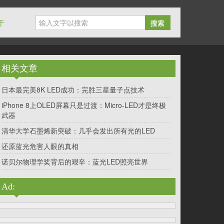
于
搜索
相关文章
日本最完美8K LED成功：完胜三星量子点技术
iPhone 8上OLED屏幕只是过渡：Micro-LED才是终极
武器
清华大学石墨烯新突破：几乎会发出所有光的LED
还原蓝光危害人眼的真相
诺贝尔物理学奖背后的艰辛：蓝光LED照亮世界
Ad: