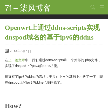
7f – 柒风博客
搜索
首页
Openwrt上通过ddns-scripts实现
软件·技术
dnspod域名的基于ipv6的ddns
手机·数码
科技·探索
2014年5月1日
观点·讨论
在
上一篇文章
中，我们通过ddns-scripts和一个外部的.php文件，
实现了dnspod上的ipv4的ddns功能。
其他
最近有了ipv6的ddns的需求，于是在上文的基础上小改了一下，现
娱乐
在dnspod上的ipv6的ddns也没问题了。
关于
How?