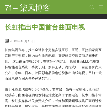
7f – 柒风博客
搜索
首页
长虹推出中国首台曲面电视
软件·技术
手机·数码
2013年10月16日
科技·探索
长虹集团宣布，推出全球首个完整实现互联、互通、互控的家庭互
联网产品形态，国内首台曲面电视、智能健康空调等新品同步面
观点·讨论
世。 这台曲面电视55寸，在软件和内容上，长虹曲面LED电视支
持智能语音系统、手势识别、多屏互动、海报式UI，目前售价尚未
其他
公布。今年，日本、韩国彩电品牌也纷纷推出曲线电视，目前一款
娱乐
曲线电视在国内售价已逾5万元。
关于
由于液晶玻璃仅有0.5-0.7毫米，非常薄，虽有一定韧性，但很容
易破碎，曲面电视的研发制造难度远高于平面电视，技术门槛非常
高。长虹多媒体相关负责人介绍，长虹和国际顶级模具厂商通过长
期联合研发、屡次试验，最终克服液晶玻璃弯曲后依然保持高可靠