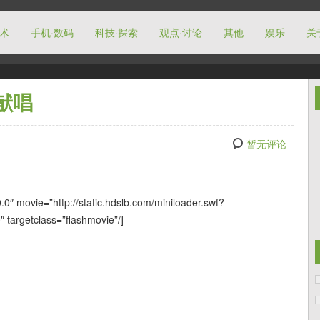
技术
手机·数码
科技·探索
观点·讨论
其他
娱乐
关
献唱
暂无评论
0″ movie=”http://static.hdslb.com/miniloader.swf?
 targetclass=”flashmovie”/]