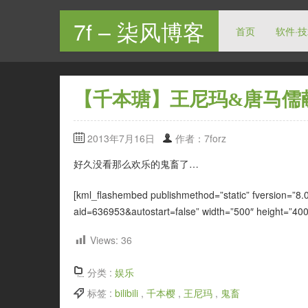
7f – 柒风博客
首页
软件·
【千本瑭】王尼玛&唐马儒
2013年7月16日
作者：7forz
好久没看那么欢乐的鬼畜了…
[kml_flashembed publishmethod=”static” fversion=”8.0.
aid=636953&autostart=false” width=”500″ height=”400″
Views:
36
分类 :
娱乐
标签 :
bilibili
,
千本樱
,
王尼玛
,
鬼畜