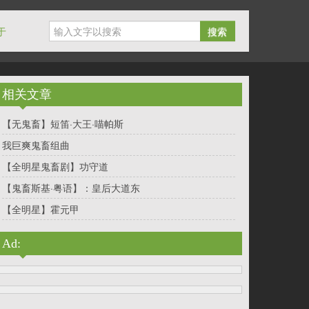
于
搜索
相关文章
【无鬼畜】短笛·大王·喵帕斯
我巨爽鬼畜组曲
【全明星鬼畜剧】功守道
【鬼畜斯基·粤语】：皇后大道东
【全明星】霍元甲
Ad: