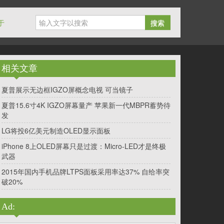
于
搜索
相关文章
夏普展示无边框IGZO屏概念电视 可当镜子
夏普15.6寸4K IGZO屏幕量产 苹果新一代MBPR蓄势待
发
LG将投6亿美元制造OLED显示面板
iPhone 8上OLED屏幕只是过渡：Micro-LED才是终极
武器
2015年国内手机品牌LTPS面板采用率达37% 自给率突
破20%
Ad: