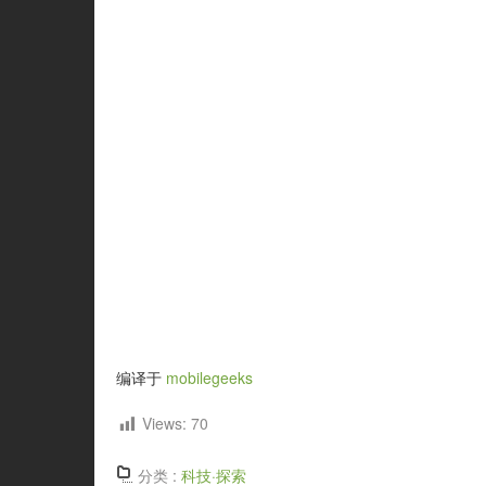
编译于
mobilegeeks
Views:
70
分类 :
科技·探索