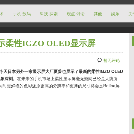
技术
手机·数码
科技·探索
观点·讨论
其他
娱乐
关
示柔性IGZO OLED显示屏
暂无评论
，今天日本另外一家显示屏大厂夏普也展示了最新的柔性IGZO OLED
印象深刻。
在未来的手机市场上柔性显示屏毫无疑问已经是大势所
时更鲜艳的色彩还原更高的分辨率和更薄的尺寸将会是Retina屏