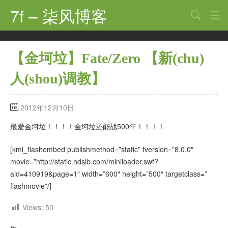
7f – 柒风博客
搜索
首页
【金坷垃】Fate/Zero 【新(chu)
软件·技术
人(shou)调教】
手机·数码
科技·探索
2012年12月10日
观点·讨论
最爱金坷垃！！！！金坷垃还能战500年！！！！
其他
[kml_flashembed publishmethod=”static” fversion=”8.0.0″
movie=”http://static.hdslb.com/miniloader.swf?
娱乐
aid=410919&page=1″ width=”600″ height=”500″ targetclass=”
flashmovie”/]
关于
Views:
50