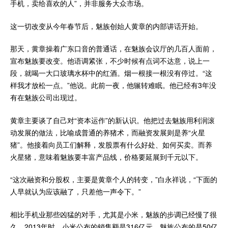
手机，卖给喜欢的人”，并非服务大众市场。
这一切改变从今年春节后，魅族创始人黄章的内部讲话开始。
那天，黄章操着广东口音的普通话，在魅族会议厅的几百人面前，
宣布魅族要改变。他语调紧张，不少时候有点词不达意，说上一
段，就喝一大口玻璃水杯中的红酒。烟一根接一根没有停过。“这
样我才放松一点。”他说。此前一夜，他辗转难眠。他已经有3年没
有在魅族公司出现过。
黄章主要谈了自己对“资本运作”的新认识。他把过去魅族用利润滚
动发展的做法，比喻成普通的养猪术，而融资发展则是养“火星
猪”。他接着向员工们解释，发股票有什么好处、如何买卖。而养
火星猪，意味着魅族要丰富产品线，价格要延展到千元以下。
“这次融资和分股权，主要是黄章个人的转变，”白永祥说，“下面的
人早就认为应该融了，只差他一声令下。”
相比手机业那些凶猛的对手，尤其是小米，魅族的步调已经慢了很
久。2013年时，小米公布的销售额是316亿元，魅族公布的是50亿