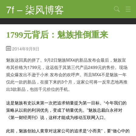
7f – 柒风博客
搜索
首页
1799元背后：魅族推倒重来
软件·技术
2014年9月9日
手机·数码
魅族这回真的拼了。9月2日魅族MX4的新品发布会最后，魅族宣
科技·探索
布其价格为1799元，这远低于其第三代产品2499元的售价。现场
观点·讨论
观众爆发出不逊于小米 发布会的欢呼声。而且MX4不是魅族一年
仅此一款的新品，在接下来的3个月，这家公司将一反常态地再推
其他
出3款新品，包括千元价位的手机。
娱乐
这是魅族有史以来第一次把追求销量提为第一目标。“今年我们的
策略从以前的利润优先，变成了销量优先。”魅族总裁白永祥对
关于
《第一财经周刊》说，这样才能成为移动互联网入口。
此前，魅族创始人黄章对这家公司的追求是“小而美”，要“做心中的