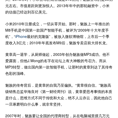
元左右。市值差距则更加惊人。2013年年中的那轮融资中，小米
的估值已经达到百亿美元。
小米2010年注册成立，一切从零开始。那时，魅族上一年推出的
M8手机是中国第一款国产智能手机，被评为“2009年十大年度手
机”，“
iPhone
最好的克隆版”，被放入微软博物馆，上市后一个季
度收入3亿元；2010年年底发布M9后，魅族专卖店前大排长龙。
黄章高一退学，从厨师做起，2003年创办魅族做MP3成功。他不
爱露面，但他J.Wong的名字在论坛上有大神般的号召力。而从
MP3转型，做出国内第一款智能手机，让那时的黄章到达了其传奇
色彩的顶峰。
魅族的传奇背后，是黄章的自我乃至偏执。“黄章很自信。”魅族高
级销售总监华海良对《第一财经周刊》说，黄章爱思考事情的本质
是什么，思维方式不同于传统和大众，绝不人云亦云，因此他自己
一旦琢磨明白什么事，就非常坚持。
2007年时，魅族要让全国的代理商转型，从在电脑城里摆几万元