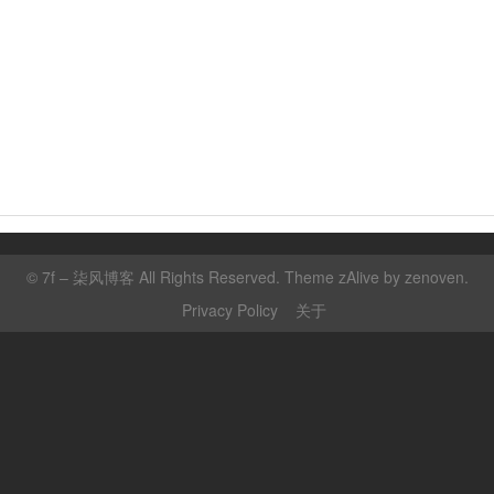
©
7f – 柒风博客
All Rights Reserved. Theme zAlive by
zenoven
.
Privacy Policy
关于