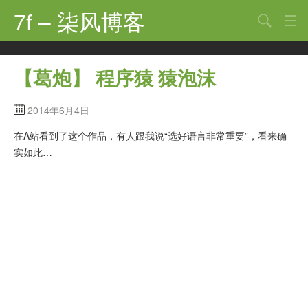
7f – 柒风博客
搜索
首页
【葛炮】 程序猿 猿泡沫
软件·技术
2014年6月4日
手机·数码
在A站看到了这个作品，有人跟我说“选好语言非常重要”，看来确
科技·探索
实如此…
观点·讨论
其他
娱乐
关于